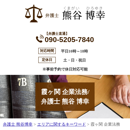
【弁護士直通】
090-5205-7840
対応時間
平日10時～18時
定休日
土・日・祝日
※事前予約で休日対応可能
霞ヶ関 企業法務/
弁護士 熊谷 博幸
弁護士 熊谷博幸
>
エリアに関するキーワード
>
霞ヶ関 企業法務