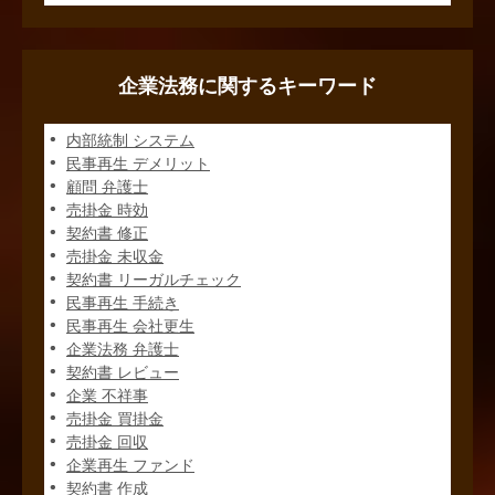
企業法務に関するキーワード
内部統制 システム
民事再生 デメリット
顧問 弁護士
売掛金 時効
契約書 修正
売掛金 未収金
契約書 リーガルチェック
民事再生 手続き
民事再生 会社更生
企業法務 弁護士
契約書 レビュー
企業 不祥事
売掛金 買掛金
売掛金 回収
企業再生 ファンド
契約書 作成