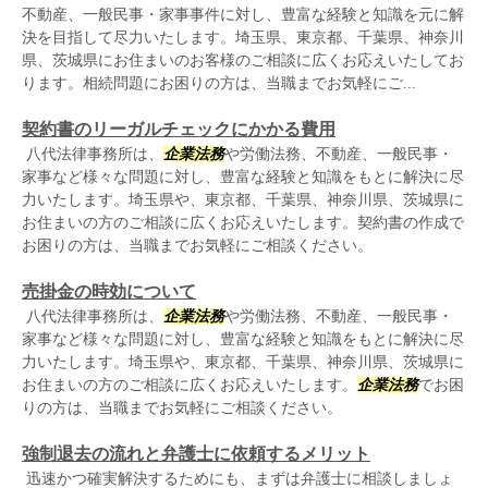
不動産、一般民事・家事事件に対し、豊富な経験と知識を元に解
決を目指して尽力いたします。埼玉県、東京都、千葉県、神奈川
県、茨城県にお住まいのお客様のご相談に広くお応えいたしてお
ります。相続問題にお困りの方は、当職までお気軽にご...
契約書のリーガルチェックにかかる費用
八代法律事務所は、
企業法務
や労働法務、不動産、一般民事・
家事など様々な問題に対し、豊富な経験と知識をもとに解決に尽
力いたします。埼玉県や、東京都、千葉県、神奈川県、茨城県に
お住まいの方のご相談に広くお応えいたします。契約書の作成で
お困りの方は、当職までお気軽にご相談ください。
売掛金の時効について
八代法律事務所は、
企業法務
や労働法務、不動産、一般民事・
家事など様々な問題に対し、豊富な経験と知識をもとに解決に尽
力いたします。埼玉県や、東京都、千葉県、神奈川県、茨城県に
お住まいの方のご相談に広くお応えいたします。
企業法務
でお困
りの方は、当職までお気軽にご相談ください。
強制退去の流れと弁護士に依頼するメリット
迅速かつ確実解決するためにも、まずは弁護士に相談しましょ