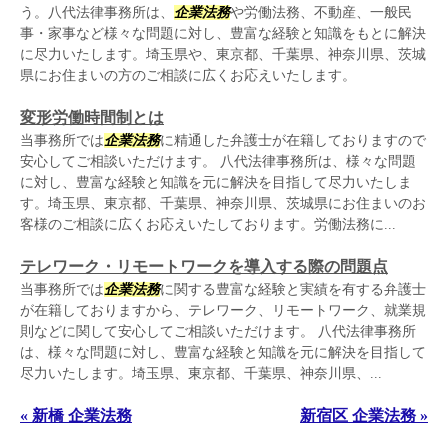
う。八代法律事務所は、
企業法務
や労働法務、不動産、一般民
事・家事など様々な問題に対し、豊富な経験と知識をもとに解決
に尽力いたします。埼玉県や、東京都、千葉県、神奈川県、茨城
県にお住まいの方のご相談に広くお応えいたします。
変形労働時間制とは
当事務所では
企業法務
に精通した弁護士が在籍しておりますので
安心してご相談いただけます。 八代法律事務所は、様々な問題
に対し、豊富な経験と知識を元に解決を目指して尽力いたしま
す。埼玉県、東京都、千葉県、神奈川県、茨城県にお住まいのお
客様のご相談に広くお応えいたしております。労働法務に...
テレワーク・リモートワークを導入する際の問題点
当事務所では
企業法務
に関する豊富な経験と実績を有する弁護士
が在籍しておりますから、テレワーク、リモートワーク、就業規
則などに関して安心してご相談いただけます。 八代法律事務所
は、様々な問題に対し、豊富な経験と知識を元に解決を目指して
尽力いたします。埼玉県、東京都、千葉県、神奈川県、...
« 新橋 企業法務
新宿区 企業法務 »