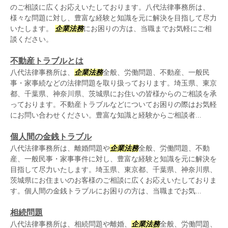
のご相談に広くお応えいたしております。八代法律事務所は、
様々な問題に対し、豊富な経験と知識を元に解決を目指して尽力
いたします。
企業法務
にお困りの方は、当職までお気軽にご相
談ください。
不動産トラブルとは
八代法律事務所は、
企業法務
全般、労働問題、不動産、一般民
事・家事続などの法律問題を取り扱っております。埼玉県、東京
都、千葉県、神奈川県、茨城県にお住いの皆様からのご相談を承
っております。不動産トラブルなどについてお困りの際はお気軽
にお問い合わせください。豊富な知識と経験からご相談者...
個人間の金銭トラブル
八代法律事務所は、離婚問題や
企業法務
全般、労働問題、不動
産、一般民事・家事事件に対し、豊富な経験と知識を元に解決を
目指して尽力いたします。埼玉県、東京都、千葉県、神奈川県、
茨城県にお住まいのお客様のご相談に広くお応えいたしておりま
す。個人間の金銭トラブルにお困りの方は、当職までお気...
相続問題
八代法律事務所は、相続問題や離婚、
企業法務
全般、労働問題、