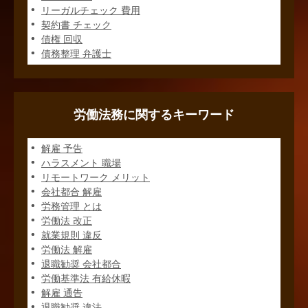
リーガルチェック 費用
契約書 チェック
債権 回収
債務整理 弁護士
労働法務に関するキーワード
解雇 予告
ハラスメント 職場
リモートワーク メリット
会社都合 解雇
労務管理 とは
労働法 改正
就業規則 違反
労働法 解雇
退職勧奨 会社都合
労働基準法 有給休暇
解雇 通告
退職勧奨 違法