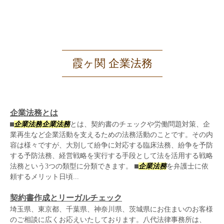
霞ヶ関 企業法務
企業法務とは
⬛︎
企業法務
企業法務
とは、契約書のチェックや労働問題対策、企
業再生など企業活動を支えるための法務活動のことです。その内
容は様々ですが、大別して紛争に対応する臨床法務、紛争を予防
する予防法務、経営戦略を実行する手段として法を活用する戦略
法務という3つの類型に分類できます。 ⬛︎
企業法務
を弁護士に依
頼するメリット日頃...
契約書作成とリーガルチェック
埼玉県、東京都、千葉県、神奈川県、茨城県にお住まいのお客様
のご相談に広くお応えいたしております。八代法律事務所は、