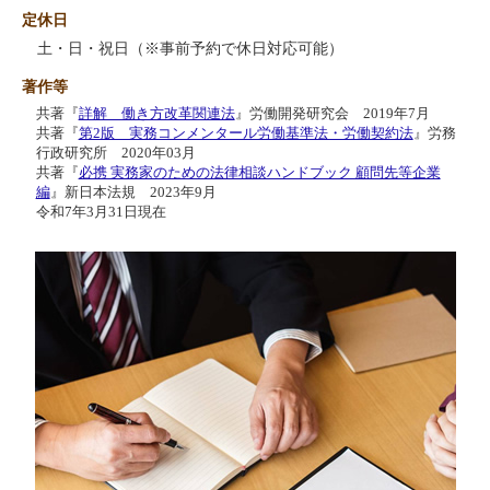
定休日
土・日・祝日（※事前予約で休日対応可能）
著作等
共著『
詳解 働き方改革関連法
』労働開発研究会 2019年7月
共著『
第2版 実務コンメンタール労働基準法・労働契約法
』労務
行政研究所 2020年03月
共著『
必携 実務家のための法律相談ハンドブック 顧問先等企業
編
』新日本法規 2023年9月
令和7年3月31日現在