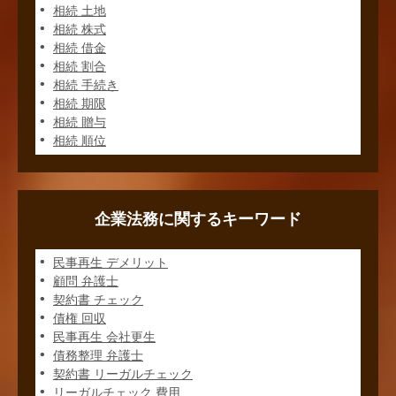
相続 土地
相続 株式
相続 借金
相続 割合
相続 手続き
相続 期限
相続 贈与
相続 順位
企業法務に関するキーワード
民事再生 デメリット
顧問 弁護士
契約書 チェック
債権 回収
民事再生 会社更生
債務整理 弁護士
契約書 リーガルチェック
リーガルチェック 費用