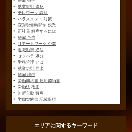
解雇 条件
就業規則 違反
テレワーク 課題
ハラスメント 対策
変形労働時間制 残業
正社員 解雇するには
解雇 予告
リモートワーク 企業
退職勧奨 違法
セクハラ 処分
労務管理 とは
就業規則 届出
解雇 理由
労働契約書 雇用契約書
労働法 改正
無断欠勤 解雇
労働契約書 記載事項
エリアに関するキーワード