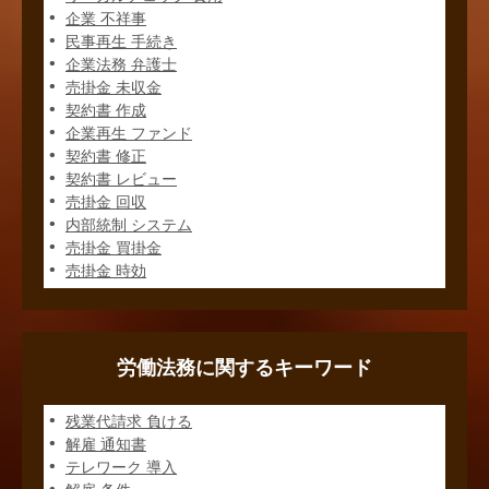
企業 不祥事
民事再生 手続き
企業法務 弁護士
売掛金 未収金
契約書 作成
企業再生 ファンド
契約書 修正
契約書 レビュー
売掛金 回収
内部統制 システム
売掛金 買掛金
売掛金 時効
労働法務に関するキーワード
残業代請求 負ける
解雇 通知書
テレワーク 導入