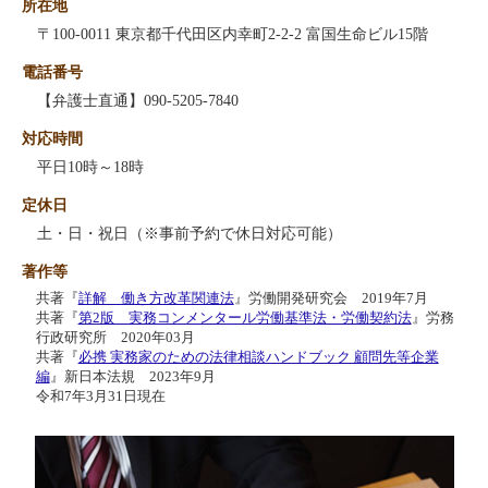
所在地
〒100-0011 東京都千代田区内幸町2-2-2 富国生命ビル15階
電話番号
【弁護士直通】090-5205-7840
対応時間
平日10時～18時
定休日
土・日・祝日（※事前予約で休日対応可能）
著作等
共著『
詳解 働き方改革関連法
』労働開発研究会 2019年7月
共著『
第2版 実務コンメンタール労働基準法・労働契約法
』労務
行政研究所 2020年03月
共著『
必携 実務家のための法律相談ハンドブック 顧問先等企業
編
』新日本法規 2023年9月
令和7年3月31日現在