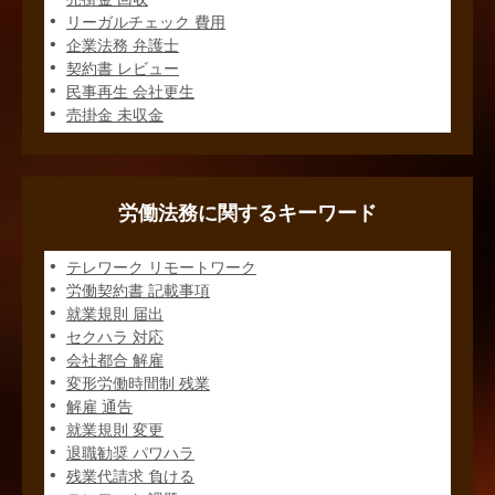
リーガルチェック 費用
企業法務 弁護士
契約書 レビュー
民事再生 会社更生
売掛金 未収金
労働法務に関するキーワード
テレワーク リモートワーク
労働契約書 記載事項
就業規則 届出
セクハラ 対応
会社都合 解雇
変形労働時間制 残業
解雇 通告
就業規則 変更
退職勧奨 パワハラ
残業代請求 負ける