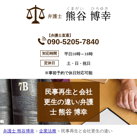
【弁護士直通】
090-5205-7840
対応時間
平日10時～18時
定休日
土・日・祝日
※事前予約で休日対応可能
民事再生と会社
更生の違い/弁護
士 熊谷 博幸
弁護士 熊谷博幸
>
企業法務
>
民事再生と会社更生の違い