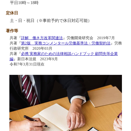
平日10時～18時
定休日
土・日・祝日（※事前予約で休日対応可能）
著作等
共著『
詳解 働き方改革関連法
』労働開発研究会 2019年7月
共著『
第2版 実務コンメンタール労働基準法・労働契約法
』労務
行政研究所 2020年03月
共著『
必携 実務家のための法律相談ハンドブック 顧問先等企業
編
』新日本法規 2023年9月
令和7年3月31日現在