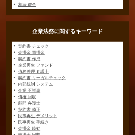
相続 借金
企業法務に関するキーワード
契約書 チェック
売掛金 買掛金
契約書 作成
企業再生 ファンド
債務整理 弁護士
契約書 リーガルチェック
内部統制 システム
企業 不祥事
債権 回収
顧問 弁護士
契約書 修正
民事再生 デメリット
民事再生 手続き
売掛金 時効
売掛金 回収