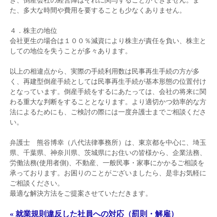
き、倒産会社の経営陣はそれに関与することができません。ま
た、多大な時間や費用を要することも少なくありません。
４．株主の地位
会社更生の場合は１００％減資により株主が責任を負い、株主と
しての地位を失うことが多々あります。
以上の相違点から、実際の手続利用数は民事再生手続の方が多
く、再建型倒産手続としては民事再生手続が基本形態の位置付け
となっています。倒産手続をするにあたっては、会社の将来に関
わる重大な判断をすることとなります。より適切かつ効率的な方
法によるためにも、ご検討の際には一度弁護士までご相談くださ
い。
弁護士 熊谷博幸（八代法律事務所）は、東京都を中心に、埼玉
県、千葉県、神奈川県、茨城県にお住いの皆様から、企業法務、
労働法務(使用者側)、不動産、一般民事・家事にかかるご相談を
承っております。お困りのことがございましたら、是非お気軽に
ご相談ください。
最適な解決方法をご提案させていただきます。
« 就業規則違反した社員への対応（罰則・解雇）