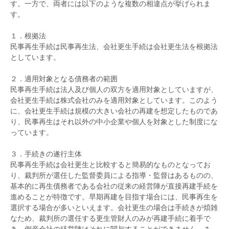
す。一方で、両者には以下のような複数の相違点が挙げられま
す。
１．根拠法
民事再生手続は民事再生法、会社更生手続は会社更生法を根拠法
としています。
２．適用対象となる債務者の範囲
民事再生手続は法人及び個人の双方を適用対象としていますが、
会社更生手続は株式会社のみを適用対象としています。このよう
に、会社更生手続は規模の大きい会社の再建を想定したものであ
り、民事再生はそれ以外の中小企業や個人を対象とした制度にな
っています。
３．手続きの遂行主体
民事再生手続は会社更生と比較すると簡易的なものとなってお
り、裁判所が選任した監督委員による指導・監督はあるものの、
基本的に再生債務者である会社の従来の経営陣が直接再建手続を
進めることが特徴です。早期再建を目指す場合には、民事再生を
選択する場合が多いといえます。会社更生の場合は手続きが煩雑
なため、裁判所の選任する更生管財人のみが再建手続に着手で