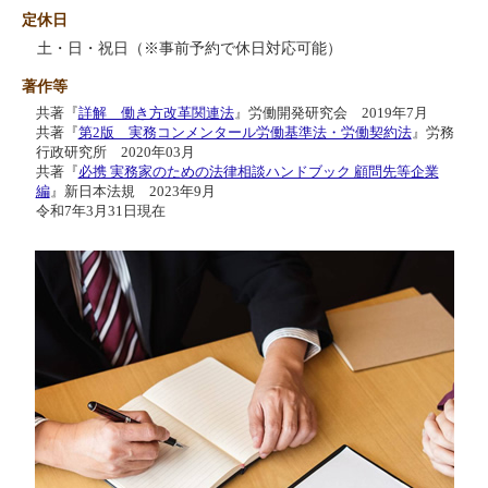
定休日
土・日・祝日（※事前予約で休日対応可能）
著作等
共著『
詳解 働き方改革関連法
』労働開発研究会 2019年7月
共著『
第2版 実務コンメンタール労働基準法・労働契約法
』労務
行政研究所 2020年03月
共著『
必携 実務家のための法律相談ハンドブック 顧問先等企業
編
』新日本法規 2023年9月
令和7年3月31日現在