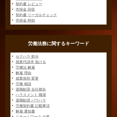
契約書 レビュー
売掛金 回収
契約書 リーガルチェック
売掛金 時効
労働法務に関するキーワード
セクハラ 処分
残業代請求 負ける
労働法 解雇
解雇 理由
就業規則 変更
労働 相談
退職勧奨 会社都合
ハラスメント 職場
退職勧奨 パワハラ
労働契約書 記載事項
解雇 通知書
リモートワーク 企業