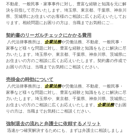
不動産、一般民事・家事事件に対し、豊富な経験と知識を元に解
決を目指して尽力いたします。埼玉県、東京都、千葉県、神奈川
県、茨城県にお住まいのお客様のご相談に広くお応えいたしてお
ります。相続問題にお困りの方は、当職までお気軽にご...
契約書のリーガルチェックにかかる費用
八代法律事務所は、
企業法務
や労働法務、不動産、一般民事・
家事など様々な問題に対し、豊富な経験と知識をもとに解決に尽
力いたします。埼玉県や、東京都、千葉県、神奈川県、茨城県に
お住まいの方のご相談に広くお応えいたします。契約書の作成で
お困りの方は、当職までお気軽にご相談ください。
売掛金の時効について
八代法律事務所は、
企業法務
や労働法務、不動産、一般民事・
家事など様々な問題に対し、豊富な経験と知識をもとに解決に尽
力いたします。埼玉県や、東京都、千葉県、神奈川県、茨城県に
お住まいの方のご相談に広くお応えいたします。
企業法務
でお困
りの方は、当職までお気軽にご相談ください。
強制退去の流れと弁護士に依頼するメリット
迅速かつ確実解決するためにも、まずは弁護士に相談しましょ