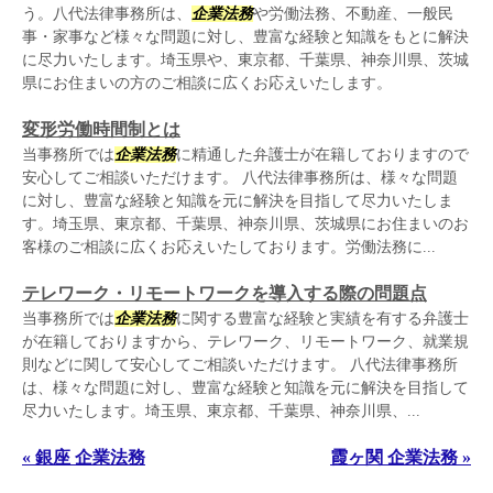
う。八代法律事務所は、
企業法務
や労働法務、不動産、一般民
事・家事など様々な問題に対し、豊富な経験と知識をもとに解決
に尽力いたします。埼玉県や、東京都、千葉県、神奈川県、茨城
県にお住まいの方のご相談に広くお応えいたします。
変形労働時間制とは
当事務所では
企業法務
に精通した弁護士が在籍しておりますので
安心してご相談いただけます。 八代法律事務所は、様々な問題
に対し、豊富な経験と知識を元に解決を目指して尽力いたしま
す。埼玉県、東京都、千葉県、神奈川県、茨城県にお住まいのお
客様のご相談に広くお応えいたしております。労働法務に...
テレワーク・リモートワークを導入する際の問題点
当事務所では
企業法務
に関する豊富な経験と実績を有する弁護士
が在籍しておりますから、テレワーク、リモートワーク、就業規
則などに関して安心してご相談いただけます。 八代法律事務所
は、様々な問題に対し、豊富な経験と知識を元に解決を目指して
尽力いたします。埼玉県、東京都、千葉県、神奈川県、...
« 銀座 企業法務
霞ヶ関 企業法務 »