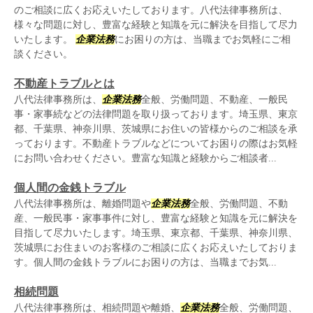
のご相談に広くお応えいたしております。八代法律事務所は、
様々な問題に対し、豊富な経験と知識を元に解決を目指して尽力
いたします。
企業法務
にお困りの方は、当職までお気軽にご相
談ください。
不動産トラブルとは
八代法律事務所は、
企業法務
全般、労働問題、不動産、一般民
事・家事続などの法律問題を取り扱っております。埼玉県、東京
都、千葉県、神奈川県、茨城県にお住いの皆様からのご相談を承
っております。不動産トラブルなどについてお困りの際はお気軽
にお問い合わせください。豊富な知識と経験からご相談者...
個人間の金銭トラブル
八代法律事務所は、離婚問題や
企業法務
全般、労働問題、不動
産、一般民事・家事事件に対し、豊富な経験と知識を元に解決を
目指して尽力いたします。埼玉県、東京都、千葉県、神奈川県、
茨城県にお住まいのお客様のご相談に広くお応えいたしておりま
す。個人間の金銭トラブルにお困りの方は、当職までお気...
相続問題
八代法律事務所は、相続問題や離婚、
企業法務
全般、労働問題、