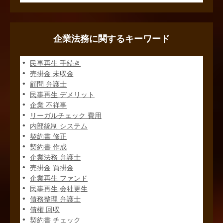
企業法務に関するキーワード
民事再生 手続き
売掛金 未収金
顧問 弁護士
民事再生 デメリット
企業 不祥事
リーガルチェック 費用
内部統制 システム
契約書 修正
契約書 作成
企業法務 弁護士
売掛金 買掛金
企業再生 ファンド
民事再生 会社更生
債務整理 弁護士
債権 回収
契約書 チェック