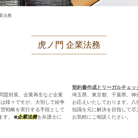
業法務
虎ノ門 企業法務
契約書作成とリーガルチェッ
問題対策、企業再生など企業
埼玉県、東京都、千葉県、神
容は様々ですが、大別して紛争
お応えいたしております。八
経営戦略を実行する手段として
知識を元に解決を目指して尽
。 ⬛︎
企業法務
を弁護士に
お気軽にご相談ください。