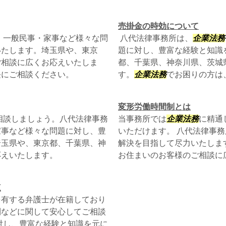
売掛金の時効について
、一般民事・家事など様々な問
八代法律事務所は、
企業法務
いたします。埼玉県や、東京
題に対し、豊富な経験と知識
ご相談に広くお応えいたしま
都、千葉県、神奈川県、茨城
軽にご相談ください。
す。
企業法務
でお困りの方は
変形労働時間制とは
相談しましょう。八代法律事務
当事務所では
企業法務
に精通
家事など様々な問題に対し、豊
いただけます。 八代法律事
埼玉県や、東京都、千葉県、神
解決を目指して尽力いたしま
応えいたします。
お住まいのお客様のご相談に広
点
を有する弁護士が在籍しており
則などに関して安心してご相談
対し、豊富な経験と知識を元に