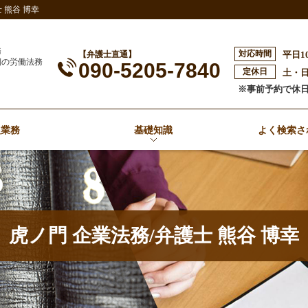
熊谷 博幸
務
対応時間
【弁護士直通】
平日1
側の労働法務
090-5205-7840
定休日
土・
※事前予約で休
扱業務
基礎知識
よく検索さ
虎ノ門 企業法務/弁護士 熊谷 博幸