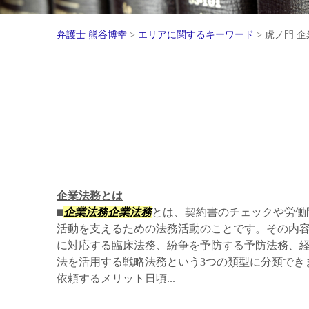
弁護士 熊谷博幸
>
エリアに関するキーワード
>
虎ノ門 企
企業法務とは
⬛︎
企業法務
企業法務
とは、契約書のチェックや労働
活動を支えるための法務活動のことです。その内
に対応する臨床法務、紛争を予防する予防法務、
法を活用する戦略法務という3つの類型に分類できます
依頼するメリット日頃...