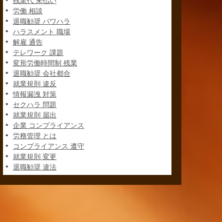
残業代 未払い
労働 相談
退職勧奨 パワハラ
ハラスメント 職場
解雇 通告
テレワーク 課題
変形労働時間制 残業
退職勧奨 会社都合
就業規則 違反
情報漏洩 対策
セクハラ 問題
就業規則 届出
企業 コンプライアンス
労務管理 とは
コンプライアンス 遵守
就業規則 変更
退職勧奨 違法