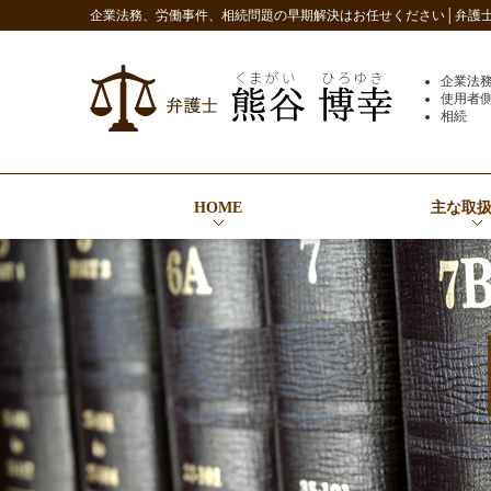
企業法務、労働事件、相続問題の早期解決はお任せください│弁護士 
企業法
使用者
相続
HOME
主な取