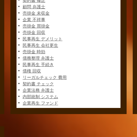
契約書 修正
顧問 弁護士
売掛金 未収金
企業 不祥事
売掛金 買掛金
売掛金 回収
民事再生 デメリット
民事再生 会社更生
売掛金 時効
債務整理 弁護士
民事再生 手続き
債権 回収
リーガルチェック 費用
契約書 チェック
企業法務 弁護士
内部統制 システム
企業再生 ファンド