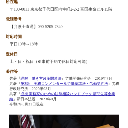
所在地
〒100-0011 東京都千代田区内幸町2-2-2 富国生命ビル15階
電話番号
【弁護士直通】090-5205-7840
対応時間
平日10時～18時
定休日
土・日・祝日（※事前予約で休日対応可能）
著作等
共著『
詳解 働き方改革関連法
』労働開発研究会 2019年7月
共著『
第2版 実務コンメンタール労働基準法・労働契約法
』労務
行政研究所 2020年03月
共著『
必携 実務家のための法律相談ハンドブック 顧問先等企業
編
』新日本法規 2023年9月
令和7年3月31日現在