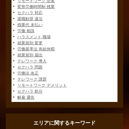
リモートワーク 企業
変形労働時間制 残業
セクハラ 対応
退職勧奨 違法
残業代 未払い
労働 相談
ハラスメント 職場
就業規則 変更
労働基準法 有給休暇
就業規則 届出
テレワーク 導入
セクハラ 問題
労働法 改正
テレワーク 課題
リモートワーク デメリット
セクハラ 処分
解雇 通告
エリアに関するキーワード