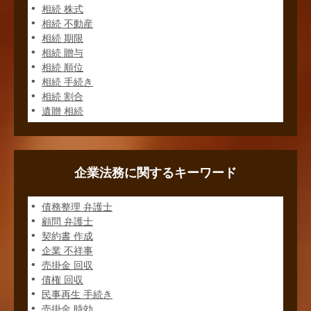
相続 株式
相続 不動産
相続 期限
相続 贈与
相続 順位
相続 手続き
相続 割合
遺贈 相続
企業法務に関するキーワード
債務整理 弁護士
顧問 弁護士
契約書 作成
企業 不祥事
売掛金 回収
債権 回収
民事再生 手続き
売掛金 時効