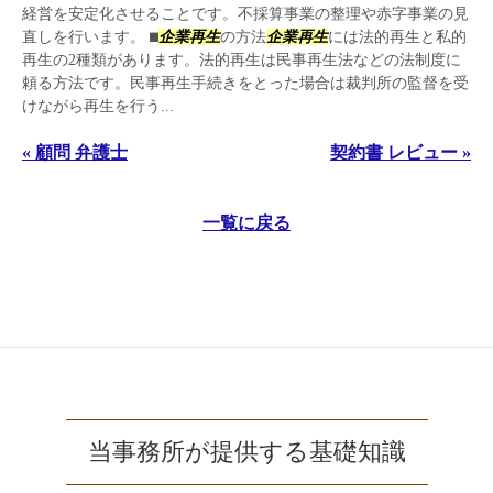
経営を安定化させることです。不採算事業の整理や赤字事業の見
直しを行います。 ⬛︎
企業再生
の方法
企業再生
には法的再生と私的
再生の2種類があります。法的再生は民事再生法などの法制度に
頼る方法です。民事再生手続きをとった場合は裁判所の監督を受
けながら再生を行う...
« 顧問 弁護士
契約書 レビュー »
一覧に戻る
当事務所が提供する基礎知識