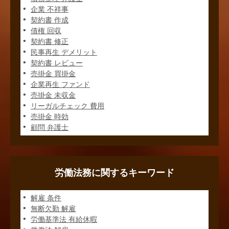
企業 不祥事
契約書 作成
債権 回収
契約書 修正
民事再生 デメリット
契約書 レビュー
売掛金 買掛金
企業再生 ファンド
売掛金 未収金
リーガルチェック 費用
売掛金 時効
顧問 弁護士
労働法務に関するキーワード
解雇 条件
無断欠勤 解雇
労働基準法 有給休暇