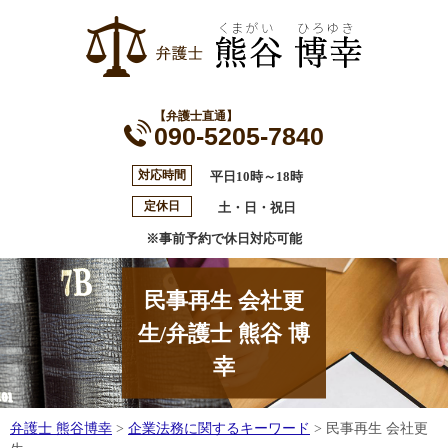
【弁護士直通】
090-5205-7840
対応時間
平日10時～18時
定休日
土・日・祝日
※事前予約で休日対応可能
民事再生 会社更
生/弁護士 熊谷 博
幸
弁護士 熊谷博幸
>
企業法務に関するキーワード
>
民事再生 会社更