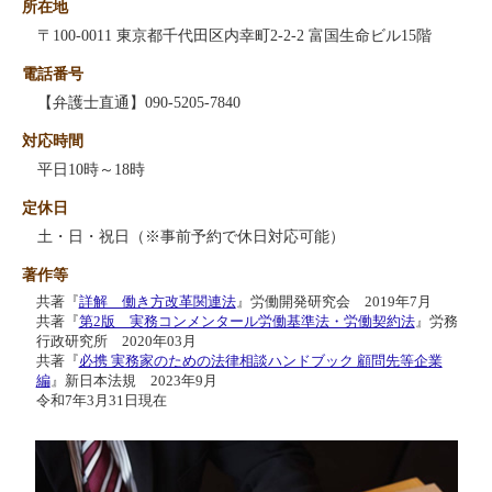
所在地
〒100-0011 東京都千代田区内幸町2-2-2 富国生命ビル15階
電話番号
【弁護士直通】090-5205-7840
対応時間
平日10時～18時
定休日
土・日・祝日（※事前予約で休日対応可能）
著作等
共著『
詳解 働き方改革関連法
』労働開発研究会 2019年7月
共著『
第2版 実務コンメンタール労働基準法・労働契約法
』労務
行政研究所 2020年03月
共著『
必携 実務家のための法律相談ハンドブック 顧問先等企業
編
』新日本法規 2023年9月
令和7年3月31日現在