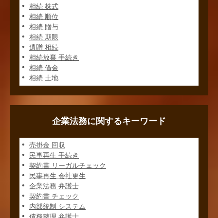
相続 株式
相続 順位
相続 贈与
相続 期限
遺贈 相続
相続放棄 手続き
相続 借金
相続 土地
企業法務に関するキーワード
売掛金 回収
民事再生 手続き
契約書 リーガルチェック
民事再生 会社更生
企業法務 弁護士
契約書 チェック
内部統制 システム
債務整理 弁護士