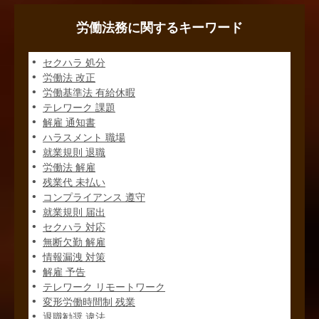
労働法務に関するキーワード
セクハラ 処分
労働法 改正
労働基準法 有給休暇
テレワーク 課題
解雇 通知書
ハラスメント 職場
就業規則 退職
労働法 解雇
残業代 未払い
コンプライアンス 遵守
就業規則 届出
セクハラ 対応
無断欠勤 解雇
情報漏洩 対策
解雇 予告
テレワーク リモートワーク
変形労働時間制 残業
退職勧奨 違法