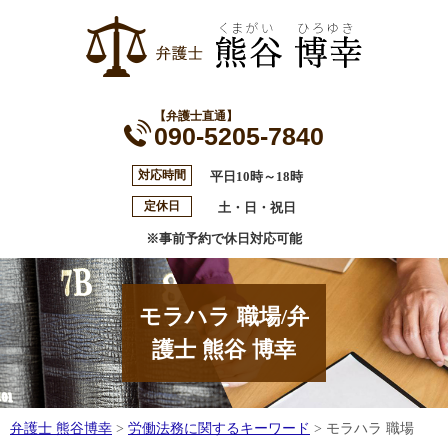
【弁護士直通】
090-5205-7840
対応時間
平日10時～18時
定休日
土・日・祝日
※事前予約で休日対応可能
モラハラ 職場/弁
護士 熊谷 博幸
弁護士 熊谷博幸
>
労働法務に関するキーワード
>
モラハラ 職場