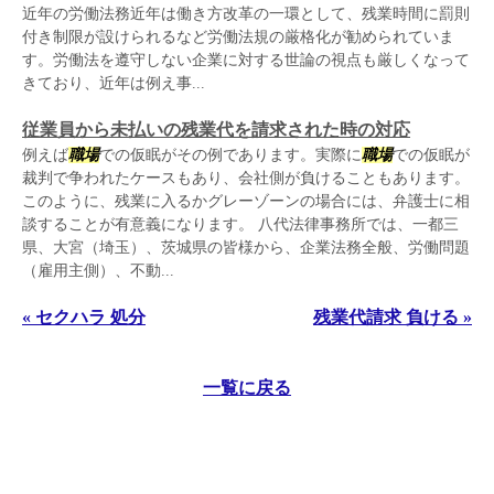
近年の労働法務近年は働き方改革の一環として、残業時間に罰則
付き制限が設けられるなど労働法規の厳格化が勧められていま
す。労働法を遵守しない企業に対する世論の視点も厳しくなって
きており、近年は例え事...
従業員から未払いの残業代を請求された時の対応
例えば
職場
での仮眠がその例であります。実際に
職場
での仮眠が
裁判で争われたケースもあり、会社側が負けることもあります。
このように、残業に入るかグレーゾーンの場合には、弁護士に相
談することが有意義になります。 八代法律事務所では、一都三
県、大宮（埼玉）、茨城県の皆様から、企業法務全般、労働問題
（雇用主側）、不動...
« セクハラ 処分
残業代請求 負ける »
一覧に戻る