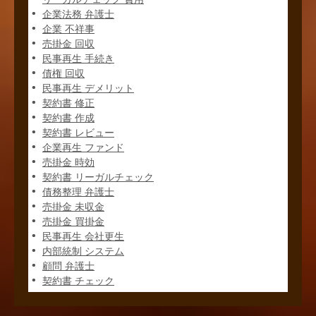
企業法務 弁護士
企業 不祥事
売掛金 回収
民事再生 手続き
債権 回収
民事再生 デメリット
契約書 修正
契約書 作成
契約書 レビュー
企業再生 ファンド
売掛金 時効
契約書 リーガルチェック
債務整理 弁護士
売掛金 未収金
売掛金 買掛金
民事再生 会社更生
内部統制 システム
顧問 弁護士
契約書 チェック