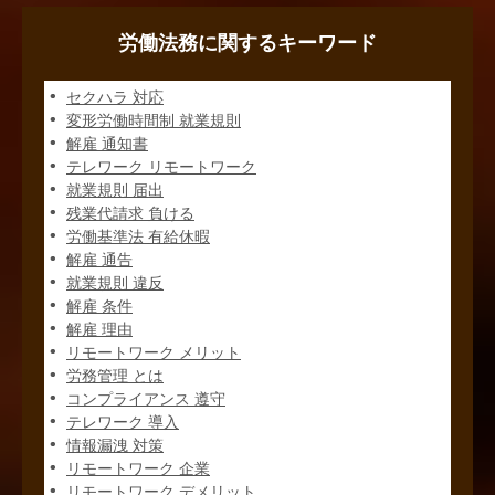
労働法務に関するキーワード
セクハラ 対応
変形労働時間制 就業規則
解雇 通知書
テレワーク リモートワーク
就業規則 届出
残業代請求 負ける
労働基準法 有給休暇
解雇 通告
就業規則 違反
解雇 条件
解雇 理由
リモートワーク メリット
労務管理 とは
コンプライアンス 遵守
テレワーク 導入
情報漏洩 対策
リモートワーク 企業
リモートワーク デメリット