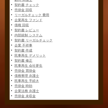
契約書 チェック
売掛金 回収
リーガルチェック 費用
企業再生 ファンド
債権 回収
契約書 レビュー
内部統制 システム
契約書 リーガルチェック
企業 不祥事
契約書 作成
民事再生 デメリット
契約書 修正
民事再生 会社更生
売掛金 買掛金
債務整理 弁護士
民事再生 手続き
売掛金 時効
企業法務 弁護士
売掛金 未収金