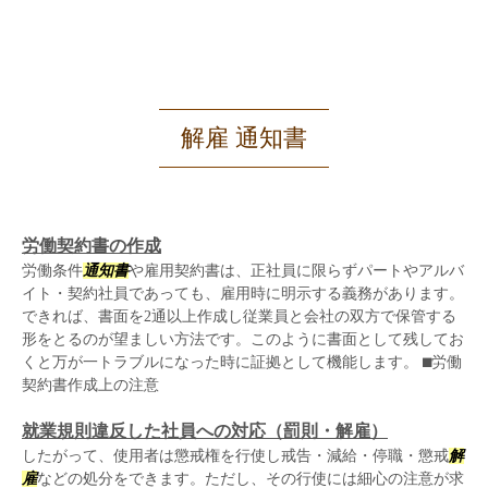
解雇 通知書
労働契約書の作成
労働条件
通知書
や雇用契約書は、正社員に限らずパートやアルバ
イト・契約社員であっても、雇用時に明示する義務があります。
できれば、書面を2通以上作成し従業員と会社の双方で保管する
形をとるのが望ましい方法です。このように書面として残してお
くと万が一トラブルになった時に証拠として機能します。 ⬛︎労働
契約書作成上の注意
就業規則違反した社員への対応（罰則・解雇）
したがって、使用者は懲戒権を行使し戒告・減給・停職・懲戒
解
雇
などの処分をできます。ただし、その行使には細心の注意が求