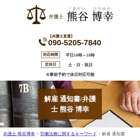
【弁護士直通】
090-5205-7840
対応時間
平日10時～18時
定休日
土・日・祝日
※事前予約で休日対応可能
解雇 通知書/弁護
士 熊谷 博幸
弁護士 熊谷博幸
>
労働法務に関するキーワード
>
解雇 通知書