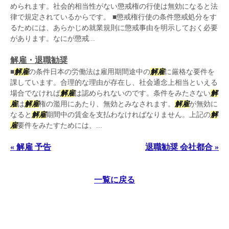
められます。社会的相当性がない懲戒権の行使は無効になると法
律で規定されているからです。 ■懲戒権行使の条件懲戒処分をす
るためには、あらかじめ就業規則に懲戒事由を明示しておく必要
があります。なにが懲戒...
解雇・退職勧奨
■
解雇
の条件日本の労働法は雇用期間途中の
解雇
に厳格な要件を
課しています。合理的な理由が存在し、社会通念上相当といえる
場合でなければ
解雇
は認められないのです。条件をみたさない
解
雇
は
解雇
権の濫用にあたり、無効とみなされます。
解雇
が無効に
なると
解雇
期間中の賃金を支払わなければなりません。上記の
解
雇
要件をみたすためには、...
« 解雇 予告
退職勧奨 会社都合 »
一覧に戻る