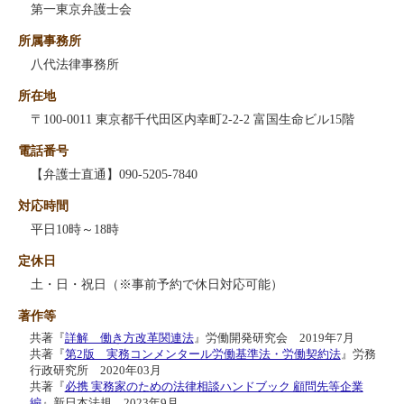
第一東京弁護士会
所属事務所
八代法律事務所
所在地
〒100-0011 東京都千代田区内幸町2-2-2 富国生命ビル15階
電話番号
【弁護士直通】090-5205-7840
対応時間
平日10時～18時
定休日
土・日・祝日（※事前予約で休日対応可能）
著作等
共著『
詳解 働き方改革関連法
』労働開発研究会 2019年7月
共著『
第2版 実務コンメンタール労働基準法・労働契約法
』労務
行政研究所 2020年03月
共著『
必携 実務家のための法律相談ハンドブック 顧問先等企業
編
』新日本法規 2023年9月