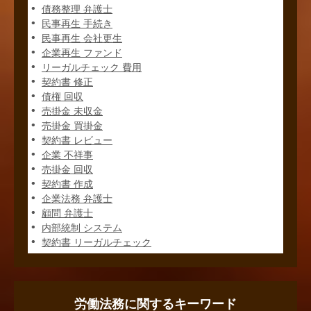
債務整理 弁護士
民事再生 手続き
民事再生 会社更生
企業再生 ファンド
リーガルチェック 費用
契約書 修正
債権 回収
売掛金 未収金
売掛金 買掛金
契約書 レビュー
企業 不祥事
売掛金 回収
契約書 作成
企業法務 弁護士
顧問 弁護士
内部統制 システム
契約書 リーガルチェック
労働法務に関するキーワード