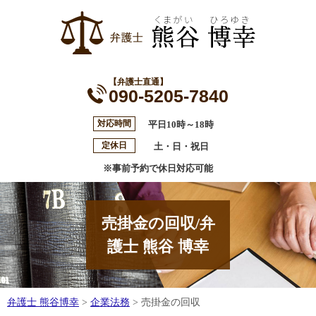
【弁護士直通】
090-5205-7840
対応時間
平日10時～18時
定休日
土・日・祝日
※事前予約で休日対応可能
売掛金の回収/弁
護士 熊谷 博幸
弁護士 熊谷博幸
>
企業法務
>
売掛金の回収