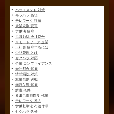
ハラスメント 対策
モラハラ 職場
テレワーク 課題
就業規則 変更
労働法 解雇
退職勧奨 会社都合
リモートワーク 企業
正社員 解雇するには
労務管理 とは
セクハラ 対応
企業 コンプライアンス
会社都合 解雇
情報漏洩 対策
就業規則 退職
無断欠勤 解雇
解雇 条件
変形労働時間制 残業
テレワーク 導入
労働基準法 有給休暇
セクハラ 処分