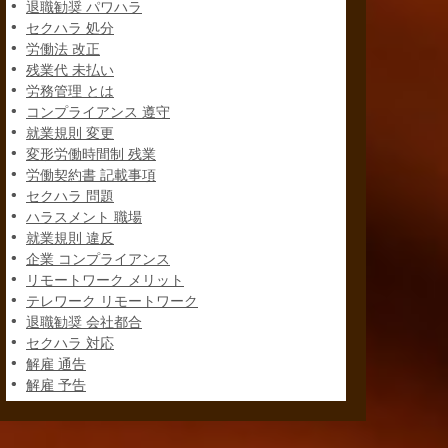
退職勧奨 パワハラ
セクハラ 処分
労働法 改正
残業代 未払い
労務管理 とは
コンプライアンス 遵守
就業規則 変更
変形労働時間制 残業
労働契約書 記載事項
セクハラ 問題
ハラスメント 職場
就業規則 違反
企業 コンプライアンス
リモートワーク メリット
テレワーク リモートワーク
退職勧奨 会社都合
セクハラ 対応
解雇 通告
解雇 予告