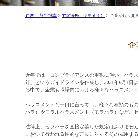
弁護士 熊谷博幸
>
労働法務（使用者側）
>
企業が取り組
企
近年では、コンプライアンスの重視に伴い、ハラス
針」というガイドラインを作成し、2021年6月
る中で、企業も職場内における様々なハラスメン
ハラスメントと一口に言っても、様々な種類のも
ハラ）やモラルハラスメント（モラハラ）など、
法律上、セクハラを直接定義した規定はありません
において行われる性的な言動に対するその雇用す