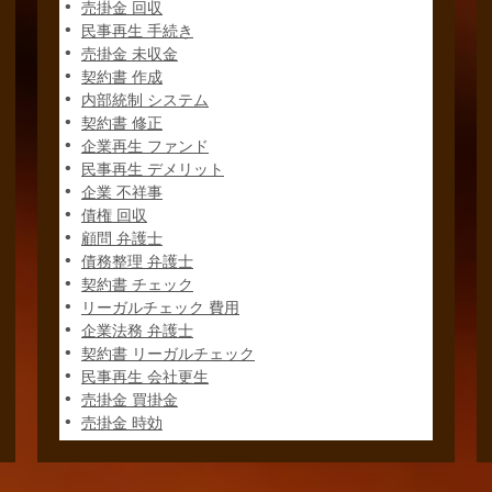
売掛金 回収
民事再生 手続き
売掛金 未収金
契約書 作成
内部統制 システム
契約書 修正
企業再生 ファンド
民事再生 デメリット
企業 不祥事
債権 回収
顧問 弁護士
債務整理 弁護士
契約書 チェック
リーガルチェック 費用
企業法務 弁護士
契約書 リーガルチェック
民事再生 会社更生
売掛金 買掛金
売掛金 時効