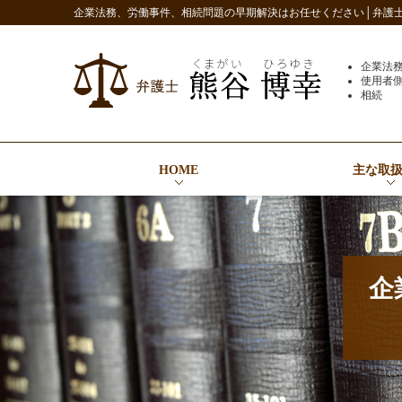
企業法務、労働事件、相続問題の早期解決はお任せください│弁護士 
企業法
使用者
相続
HOME
主な取
企