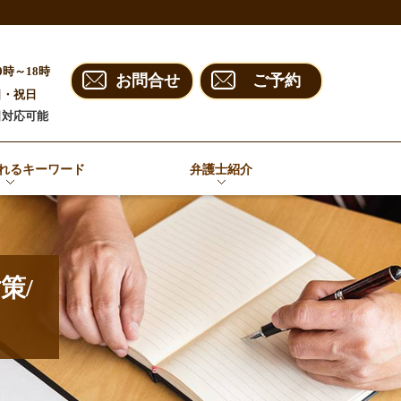
0時～18時
お問合せ
ご予約
日・祝日
日対応可能
れるキーワード
弁護士紹介
策/