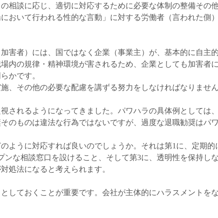
らの相談に応じ、適切に対応するために必要な体制の整備その
場において行われる性的な言動」に対する労働者（言われた側
（加害者）には、国ではなく企業（事業主）が、基本的に自主
職場内の規律・精神環境が害されるため、企業としても加害者
明らかです。
施、その他の必要な配慮を講ずる努力をしなければなりません（
題視されるようになってきました。パワハラの具体例としては
奨そのものは違法な行為ではないですが、過度な退職勧奨はパ
のように対応すれば良いのでしょうか。それは第1に、定期的
プンな相談窓口を設けること、そして第3に、透明性を保持し
が対処法になると考えられます。
りとしておくことが重要です。会社が主体的にハラスメントを