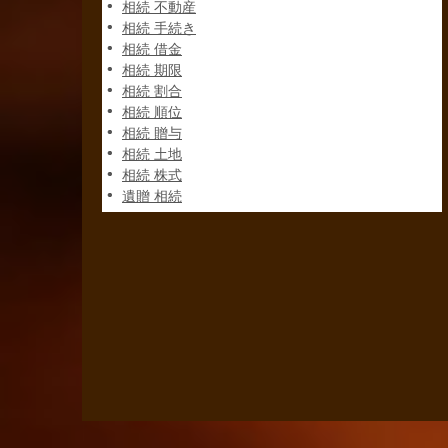
相続 不動産
相続 手続き
相続 借金
相続 期限
相続 割合
相続 順位
相続 贈与
相続 土地
相続 株式
遺贈 相続