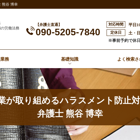
熊谷 博幸
務
対応時間
【弁護士直通】
平日1
側の労働法務
090-5205-7840
定休日
土・
※事前予約で休
扱業務
基礎知識
よく検索さ
業が取り組めるハラスメント防止対
弁護士 熊谷 博幸