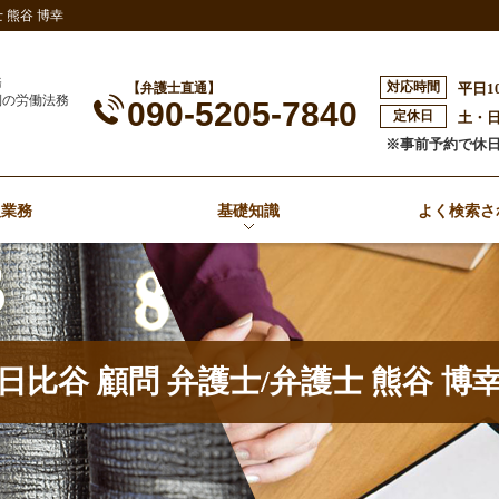
熊谷 博幸
務
対応時間
【弁護士直通】
平日1
側の労働法務
090-5205-7840
定休日
土・
※事前予約で休
扱業務
基礎知識
よく検索さ
日比谷 顧問 弁護士/弁護士 熊谷 博