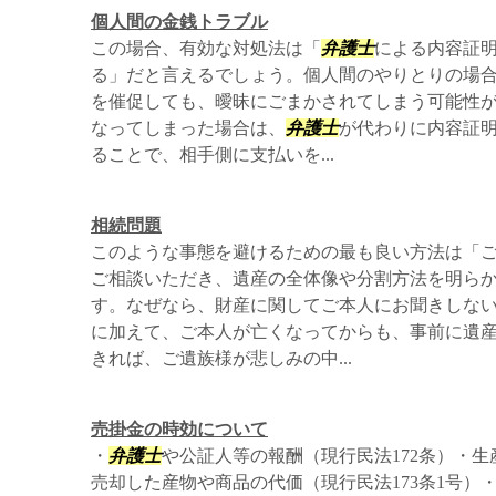
個人間の金銭トラブル
この場合、有効な対処法は「
弁護士
による内容証
る」だと言えるでしょう。個人間のやりとりの場
を催促しても、曖昧にごまかされてしまう可能性
なってしまった場合は、
弁護士
が代わりに内容証
ることで、相手側に支払いを...
相続問題
このような事態を避けるための最も良い方法は「
ご相談いただき、遺産の全体像や分割方法を明ら
す。なぜなら、財産に関してご本人にお聞きしな
に加えて、ご本人が亡くなってからも、事前に遺
きれば、ご遺族様が悲しみの中...
売掛金の時効について
・
弁護士
や公証人等の報酬（現行民法172条）・
売却した産物や商品の代価（現行民法173条1号）