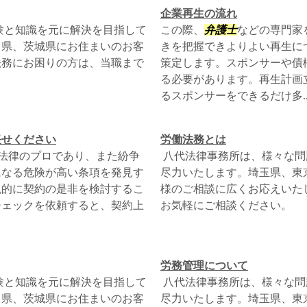
企業再生の流れ
験と知識を元に解決を目指して
この際、
弁護士
などの専門家
川県、茨城県にお住まいのお客
きを把握できよりよい再生に
法務にお困りの方は、当職まで
策定します。スポンサーや債
る必要があります。再生計画
るスポンサーをできるだけ多..
任せください
労働法務とは
法律のプロであり、また紛争
八代法律事務所は、様々な問
になる危険が高い条項を発見す
尽力いたします。埼玉県、東
観的に契約の是非を検討するこ
様のご相談に広くお応えいた
チェックを依頼すると、契約上
お気軽にご相談ください。
労務管理について
験と知識を元に解決を目指して
八代法律事務所は、様々な問
川県、茨城県にお住まいのお客
尽力いたします。埼玉県、東