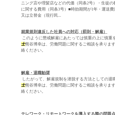
ニング店や理髪店などの代価（同条2号）・生徒の
に関する費用（同条3号）■時効期間が1年・運送
又は立替金（現行民...
就業規則違反した社員への対応（罰則・解雇）
このように懲戒解雇にあたっては慎重の上に慎重
士
熊谷博幸は、労働問題に関するご相談を承りま
絡ください。
解雇・退職勧奨
したがって、解雇規制を潜脱する方法としての退
士
熊谷博幸は、労働問題に関するご相談を承りま
絡ください。
テレワーク・リモートワークを導入する際の問題