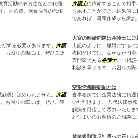
教育活動や衣食住などの代価
弁護士
に依頼することで相手
費用、宿泊費、飲食店等の代価
を示すことができ、結果的に
であれば、書類作成から訴訟..
大宮の離婚問題は弁護士にご
を期する必要があります。
弁護
上記のように、離婚にするに
す。お困りの際には、ぜひご連
者間だけでは、なかなか円滑
専門家である
弁護士
にご相談
相談を承ります。お困りの際
変形労働時間制とは
職勧奨は認められません。
弁護
当事務所では企業法務に精通
す。お困りの際には、ぜひご連
いただけます。 八代法律事
解決を目指して尽力いたしま
お住まいのお客様のご相談に広
点
就業規則違反社員への正しい