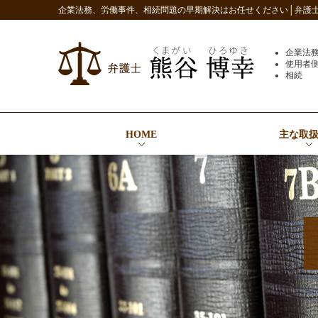
企業法務、労働事件、相続問題の早期解決はお任せください│弁護士 
企業法
使用者
相続
HOME
主な取