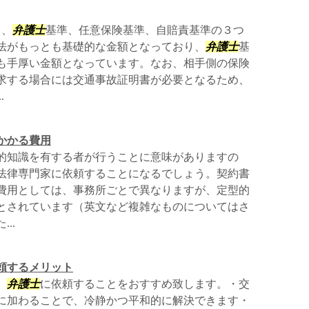
り、
弁護士
基準、任意保険基準、自賠責基準の３つ
法がもっとも基礎的な金額となっており、
弁護士
基
も手厚い金額となっています。なお、相手側の保険
求する場合には交通事故証明書が必要となるため、
.
かかる費用
的知識を有する者が行うことに意味がありますの
法律専門家に依頼することになるでしょう。契約書
費用としては、事務所ごとで異なりますが、定型的
とされています（英文など複雑なものについてはさ
..
頼するメリット
、
弁護士
に依頼することをおすすめ致します。・交
に加わることで、冷静かつ平和的に解決できます・