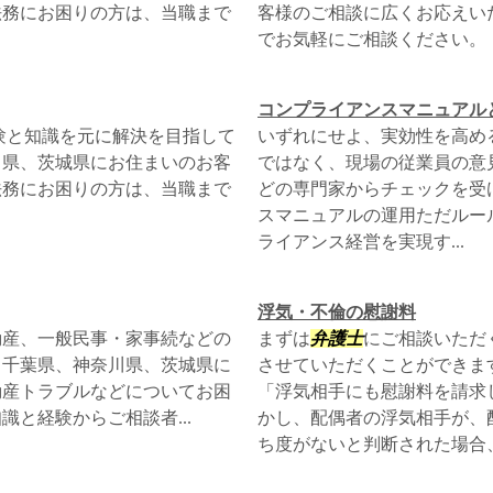
法務にお困りの方は、当職まで
客様のご相談に広くお応えい
でお気軽にご相談ください。
コンプライアンスマニュアル
験と知識を元に解決を目指して
いずれにせよ、実効性を高め
川県、茨城県にお住まいのお客
ではなく、現場の従業員の意
法務にお困りの方は、当職まで
どの専門家からチェックを受け
スマニュアルの運用ただルー
ライアンス経営を実現す...
浮気・不倫の慰謝料
動産、一般民事・家事続などの
まずは
弁護士
にご相談いただ
、千葉県、神奈川県、茨城県に
させていただくことができま
動産トラブルなどについてお困
「浮気相手にも慰謝料を請求
と経験からご相談者...
かし、配偶者の浮気相手が、
ち度がないと判断された場合、.