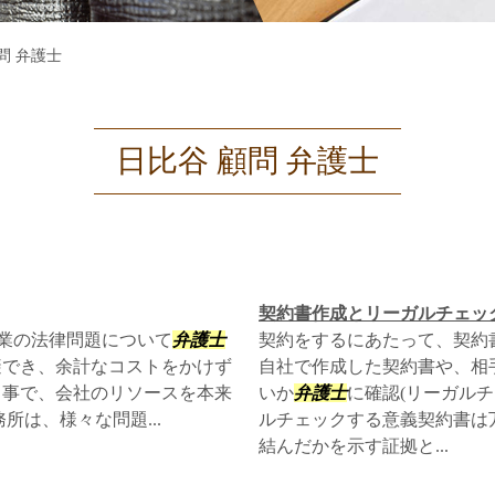
問 弁護士
日比谷 顧問 弁護士
契約書作成とリーガルチェッ
業の法律問題について
弁護士
契約をするにあたって、契約
避でき、余計なコストをかけず
自社で作成した契約書や、相
る事で、会社のリソースを本来
いか
弁護士
に確認(リーガルチ
は、様々な問題...
ルチェックする意義契約書は
結んだかを示す証拠と...