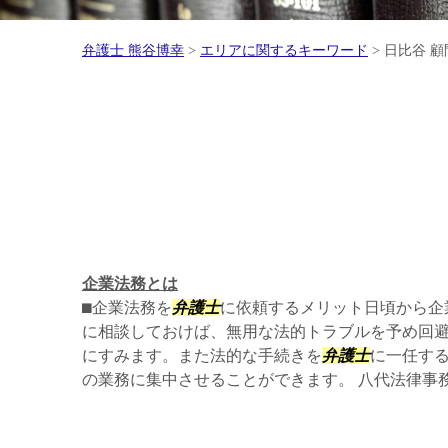
弁護士 熊谷博幸
>
エリアに関するキーワード
>
日比谷 顧
企業法務とは
⬛︎企業法務を
弁護士
に依頼するメリット日頃から企
に相談しておけば、無用な法的トラブルを予め回
にすみます。また法的な手続きを
弁護士
に一任す
の業務に集中させることができます。 八代法律事務所