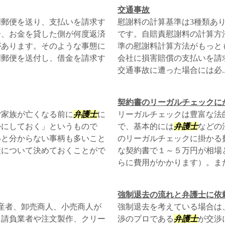
交通事故
明郵便を送り、支払いを請求す
慰謝料の計算基準は3種類あ
合、お金を貸した側が何度返済
です。自賠責慰謝料の計算方
があります。そのような事態に
準の慰謝料計算方法がもっと
明郵便を送付し、借金を請求す
会社に損害賠償の支払いを請
交通事故に遭った場合には必..
契約書のリーガルチェックに
ご家族が亡くなる前に
弁護士
に
リーガルチェックは豊富な法
かにしておく」というもので
で、基本的には
弁護士
などの
いと分からない事柄も多いこと
のリーガルチェックに掛かる
産について決めておくことがで
な契約書で１～５万円が相場
らに費用がかかります）。また.
強制退去の流れと弁護士に依
生産者、卸売商人、小売商人が
強制退去を考えている場合は
・請負業者や注文製作、クリー
渉のプロである
弁護士
が交渉