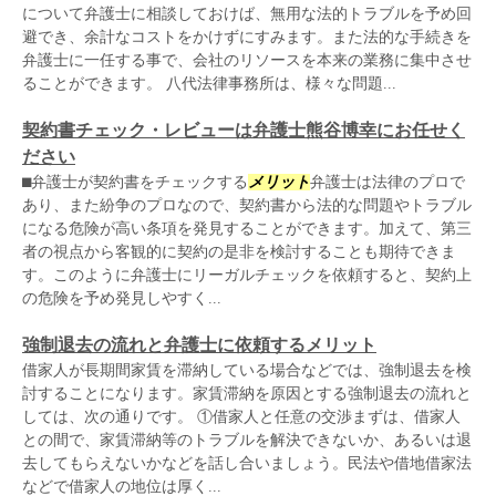
について弁護士に相談しておけば、無用な法的トラブルを予め回
避でき、余計なコストをかけずにすみます。また法的な手続きを
弁護士に一任する事で、会社のリソースを本来の業務に集中させ
ることができます。 八代法律事務所は、様々な問題...
契約書チェック・レビューは弁護士熊谷博幸にお任せく
ださい
⬛︎弁護士が契約書をチェックする
メリット
弁護士は法律のプロで
あり、また紛争のプロなので、契約書から法的な問題やトラブル
になる危険が高い条項を発見することができます。加えて、第三
者の視点から客観的に契約の是非を検討することも期待できま
す。このように弁護士にリーガルチェックを依頼すると、契約上
の危険を予め発見しやすく...
強制退去の流れと弁護士に依頼するメリット
借家人が長期間家賃を滞納している場合などでは、強制退去を検
討することになります。家賃滞納を原因とする強制退去の流れと
しては、次の通りです。 ①借家人と任意の交渉まずは、借家人
との間で、家賃滞納等のトラブルを解決できないか、あるいは退
去してもらえないかなどを話し合いましょう。民法や借地借家法
などで借家人の地位は厚く...