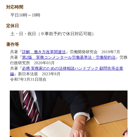
対応時間
平日10時～18時
定休日
土・日・祝日（※事前予約で休日対応可能）
著作等
共著『
詳解 働き方改革関連法
』労働開発研究会 2019年7月
共著『
第2版 実務コンメンタール労働基準法・労働契約法
』労務
行政研究所 2020年03月
共著『
必携 実務家のための法律相談ハンドブック 顧問先等企業
編
』新日本法規 2023年9月
令和7年3月31日現在