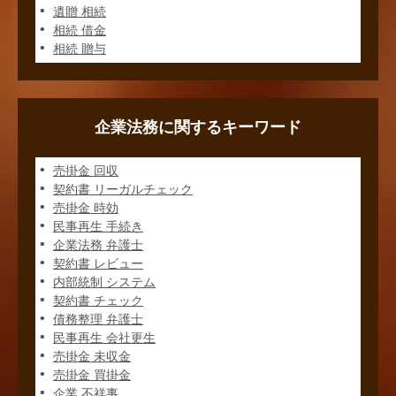
遺贈 相続
相続 借金
相続 贈与
企業法務に関するキーワード
売掛金 回収
契約書 リーガルチェック
売掛金 時効
民事再生 手続き
企業法務 弁護士
契約書 レビュー
内部統制 システム
契約書 チェック
債務整理 弁護士
民事再生 会社更生
売掛金 未収金
売掛金 買掛金
企業 不祥事