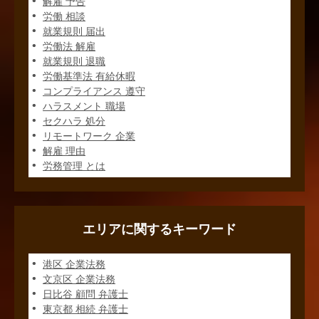
解雇 予告
労働 相談
就業規則 届出
労働法 解雇
就業規則 退職
労働基準法 有給休暇
コンプライアンス 遵守
ハラスメント 職場
セクハラ 処分
リモートワーク 企業
解雇 理由
労務管理 とは
エリアに関するキーワード
港区 企業法務
文京区 企業法務
日比谷 顧問 弁護士
東京都 相続 弁護士