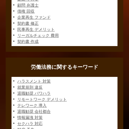
顧問 弁護士
債権 回収
企業再生 ファンド
契約書 修正
民事再生 デメリット
リーガルチェック 費用
契約書 作成
労働法務に関するキーワード
ハラスメント 対策
就業規則 違反
退職勧奨 パワハラ
リモートワーク デメリット
テレワーク 導入
退職勧奨 会社都合
情報漏洩 対策
セクハラ 対応