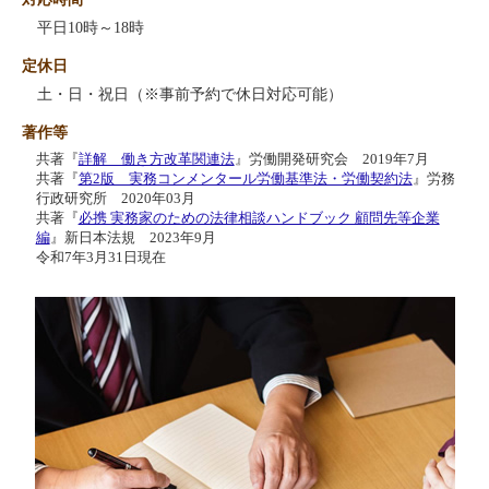
平日10時～18時
定休日
土・日・祝日（※事前予約で休日対応可能）
著作等
共著『
詳解 働き方改革関連法
』労働開発研究会 2019年7月
共著『
第2版 実務コンメンタール労働基準法・労働契約法
』労務
行政研究所 2020年03月
共著『
必携 実務家のための法律相談ハンドブック 顧問先等企業
編
』新日本法規 2023年9月
令和7年3月31日現在