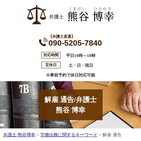
【弁護士直通】
090-5205-7840
対応時間
平日10時～18時
定休日
土・日・祝日
※事前予約で休日対応可能
解雇 通告/弁護士
熊谷 博幸
弁護士 熊谷博幸
>
労働法務に関するキーワード
>
解雇 通告