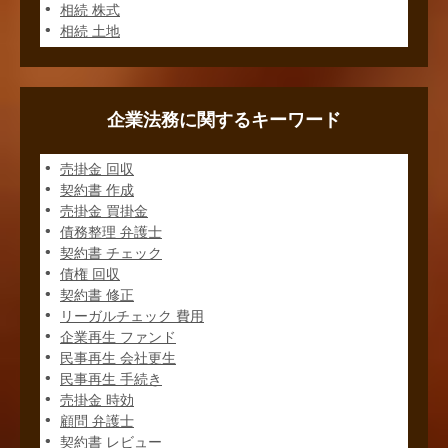
相続 株式
相続 土地
企業法務に関するキーワード
売掛金 回収
契約書 作成
売掛金 買掛金
債務整理 弁護士
契約書 チェック
債権 回収
契約書 修正
リーガルチェック 費用
企業再生 ファンド
民事再生 会社更生
民事再生 手続き
売掛金 時効
顧問 弁護士
契約書 レビュー