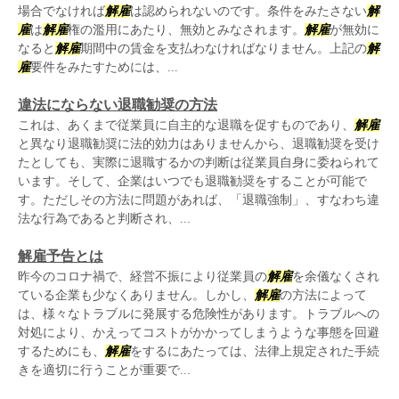
場合でなければ
解雇
は認められないのです。条件をみたさない
解
雇
は
解雇
権の濫用にあたり、無効とみなされます。
解雇
が無効に
なると
解雇
期間中の賃金を支払わなければなりません。上記の
解
雇
要件をみたすためには、...
違法にならない退職勧奨の方法
これは、あくまで従業員に自主的な退職を促すものであり、
解雇
と異なり退職勧奨に法的効力はありませんから、退職勧奨を受け
たとしても、実際に退職するかの判断は従業員自身に委ねられて
います。そして、企業はいつでも退職勧奨をすることが可能で
す。ただしその方法に問題があれば、「退職強制」、すなわち違
法な行為であると判断され、...
解雇予告とは
昨今のコロナ禍で、経営不振により従業員の
解雇
を余儀なくされ
ている企業も少なくありません。しかし、
解雇
の方法によって
は、様々なトラブルに発展する危険性があります。トラブルへの
対処により、かえってコストがかかってしまうような事態を回避
するためにも、
解雇
をするにあたっては、法律上規定された手続
きを適切に行うことが重要で...