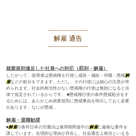
解雇 通告
就業規則違反した社員への対応（罰則・解雇）
したがって、使用者は懲戒権を行使し戒告・減給・停職・懲戒
解
雇
などの処分をできます。ただし、その行使には細心の注意が求
められます。社会的相当性がない懲戒権の行使は無効になると法
律で規定されているからです。 ■懲戒権行使の条件懲戒処分をす
るためには、あらかじめ就業規則に懲戒事由を明示しておく必要
があります。なにが懲戒...
解雇・退職勧奨
■
解雇
の条件日本の労働法は雇用期間途中の
解雇
に厳格な要件を
課しています。合理的な理由が存在し、社会通念上相当といえる