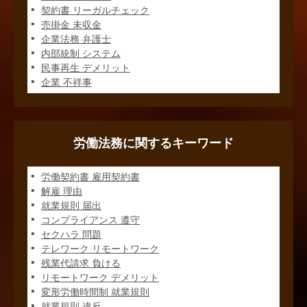
契約書 リーガルチェック
売掛金 未収金
企業法務 弁護士
内部統制 システム
民事再生 デメリット
企業 不祥事
労働法務に関するキーワード
労働契約書 雇用契約書
解雇 理由
就業規則 届出
コンプライアンス 遵守
セクハラ 問題
テレワーク リモートワーク
残業代請求 負ける
リモートワーク デメリット
変形労働時間制 就業規則
就業規則 違反