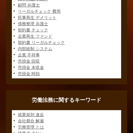
顧問 弁護士
リーガルチェック 費用
民事再生 デメリット
債務整理 弁護士
契約書 チェック
企業再生 ファンド
契約書 リーガルチェック
内部統制 システム
企業 不祥事
売掛金 回収
売掛金 未収金
売掛金 時効
労働法務に関するキーワード
就業規則 違反
会社都合 解雇
労務管理 とは