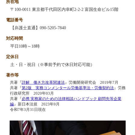
所在地
〒100-0011 東京都千代田区内幸町2-2-2 富国生命ビル15階
電話番号
【弁護士直通】090-5205-7840
対応時間
平日10時～18時
定休日
土・日・祝日（※事前予約で休日対応可能）
著作等
共著『
詳解 働き方改革関連法
』労働開発研究会 2019年7月
共著『
第2版 実務コンメンタール労働基準法・労働契約法
』労務
行政研究所 2020年03月
共著『
必携 実務家のための法律相談ハンドブック 顧問先等企業
編
』新日本法規 2023年9月
令和7年3月31日現在