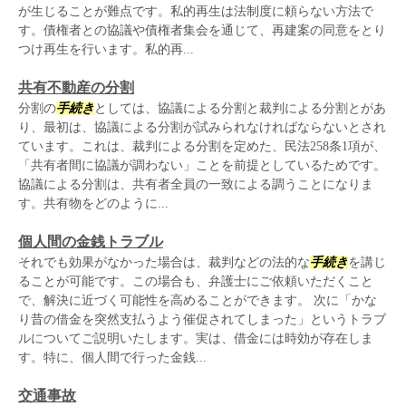
が生じることが難点です。私的再生は法制度に頼らない方法で
す。債権者との協議や債権者集会を通じて、再建案の同意をとり
つけ再生を行います。私的再...
共有不動産の分割
分割の
手続き
としては、協議による分割と裁判による分割とがあ
り、最初は、協議による分割が試みられなければならないとされ
ています。これは、裁判による分割を定めた、民法258条1項が、
「共有者間に協議が調わない」ことを前提としているためです。
協議による分割は、共有者全員の一致による調うことになりま
す。共有物をどのように...
個人間の金銭トラブル
それでも効果がなかった場合は、裁判などの法的な
手続き
を講じ
ることが可能です。この場合も、弁護士にご依頼いただくこと
で、解決に近づく可能性を高めることができます。 次に「かな
り昔の借金を突然支払うよう催促されてしまった」というトラブ
ルについてご説明いたします。実は、借金には時効が存在しま
す。特に、個人間で行った金銭...
交通事故