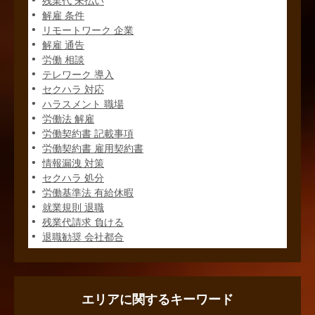
残業代 未払い
解雇 条件
リモートワーク 企業
解雇 通告
労働 相談
テレワーク 導入
セクハラ 対応
ハラスメント 職場
労働法 解雇
労働契約書 記載事項
労働契約書 雇用契約書
情報漏洩 対策
セクハラ 処分
労働基準法 有給休暇
就業規則 退職
残業代請求 負ける
退職勧奨 会社都合
エリアに関するキーワード