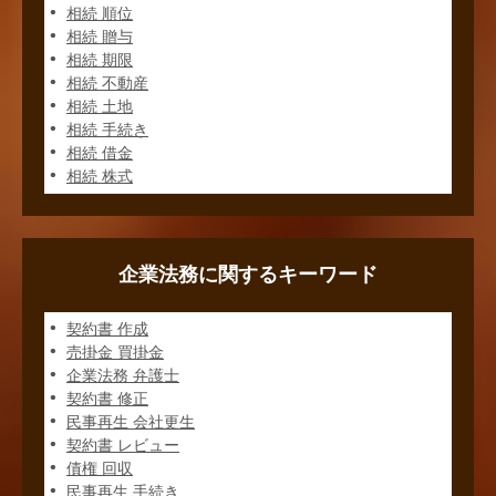
相続 順位
相続 贈与
相続 期限
相続 不動産
相続 土地
相続 手続き
相続 借金
相続 株式
企業法務に関するキーワード
契約書 作成
売掛金 買掛金
企業法務 弁護士
契約書 修正
民事再生 会社更生
契約書 レビュー
債権 回収
民事再生 手続き