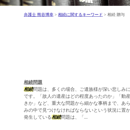
弁護士 熊谷博幸
>
相続に関するキーワード
>
相続 贈与
相続問題
相続
問題は、多くの場合、ご遺族様が深い悲しみ
です。「故人の遺産はどの程度あったのか」「動
きか」など、重大な問題から細かな事柄まで、あ
みの中で見つけなければならないという状況に置
発生している
相続
問題は、「...