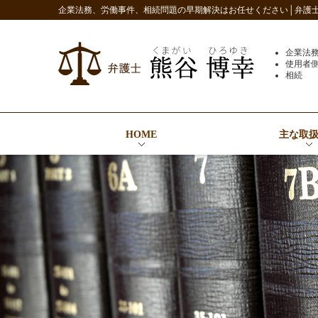
企業法務、労働事件、相続問題の早期解決はお任せください│弁護士 
企業法
使用者
相続
HOME
主な取