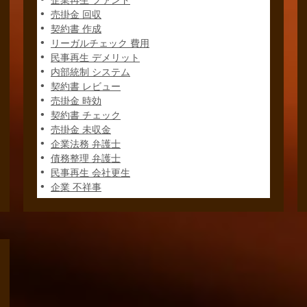
企業再生 ファンド
売掛金 回収
契約書 作成
リーガルチェック 費用
民事再生 デメリット
内部統制 システム
契約書 レビュー
売掛金 時効
契約書 チェック
売掛金 未収金
企業法務 弁護士
債務整理 弁護士
民事再生 会社更生
企業 不祥事