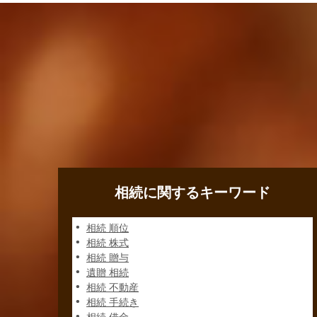
相続に関するキーワード
相続 順位
相続 株式
相続 贈与
遺贈 相続
相続 不動産
相続 手続き