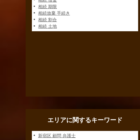
相続 借金
相続 期限
相続放棄 手続き
相続 割合
相続 土地
エリアに関するキーワード
新宿区 顧問 弁護士