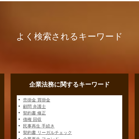
よく検索されるキーワード
企業法務に関するキーワード
売掛金 買掛金
顧問 弁護士
契約書 修正
債権 回収
民事再生 手続き
契約書 リーガルチェック