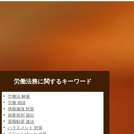
労働法務に関するキーワード
労働法 解雇
労働 相談
情報漏洩 対策
就業規則 届出
退職勧奨 違法
ハラスメント 対策