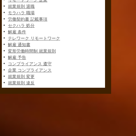
リモートワーク 企業
就業規則 退職
モラハラ 職場
労働契約書 記載事項
セクハラ 処分
解雇 条件
テレワーク リモートワーク
解雇 通知書
変形労働時間制 就業規則
解雇 予告
コンプライアンス 遵守
企業 コンプライアンス
就業規則 変更
就業規則 違反