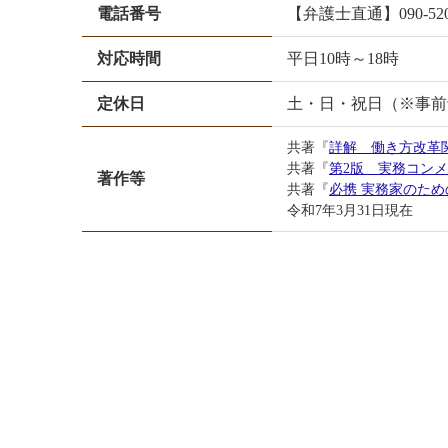
電話番号
【弁護士直通】090-5205
対応時間
平日10時～18時
定休日
土・日・祝日（※事前
共著『
詳解 働き方改革
共著『
第2版 実務コン
著作等
共著『
必携 実務家のた
令和7年3月31日現在