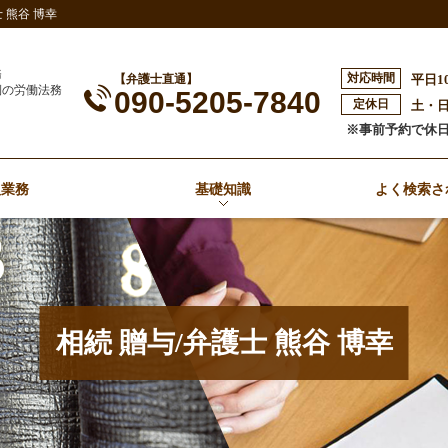
熊谷 博幸
務
対応時間
【弁護士直通】
平日1
側の労働法務
090-5205-7840
定休日
土・
※事前予約で休
扱業務
基礎知識
よく検索さ
相続 贈与/弁護士 熊谷 博幸