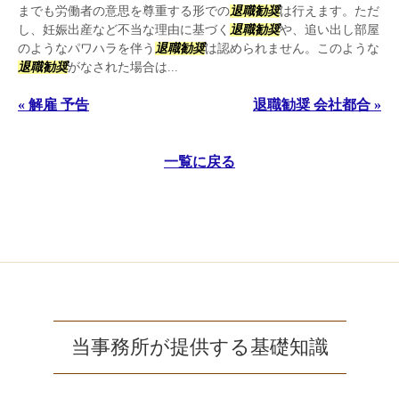
までも労働者の意思を尊重する形での
退職勧奨
は行えます。ただ
し、妊娠出産など不当な理由に基づく
退職勧奨
や、追い出し部屋
のようなパワハラを伴う
退職勧奨
は認められません。このような
退職勧奨
がなされた場合は...
« 解雇 予告
退職勧奨 会社都合 »
一覧に戻る
当事務所が提供する基礎知識