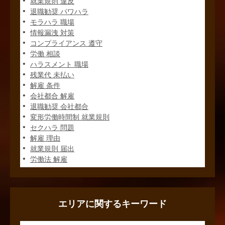
就業規則 違反
退職勧奨 パワハラ
モラハラ 職場
情報漏洩 対策
コンプライアンス 遵守
労働 相談
ハラスメント 職場
残業代 未払い
解雇 条件
会社都合 解雇
退職勧奨 会社都合
変形労働時間制 就業規則
セクハラ 問題
解雇 理由
就業規則 届出
労働法 解雇
エリアに関するキーワード