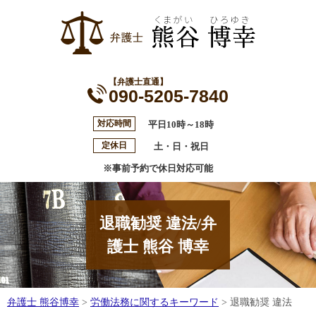
【弁護士直通】
090-5205-7840
対応時間
平日10時～18時
定休日
土・日・祝日
※事前予約で休日対応可能
退職勧奨 違法/弁
護士 熊谷 博幸
弁護士 熊谷博幸
>
労働法務に関するキーワード
>
退職勧奨 違法