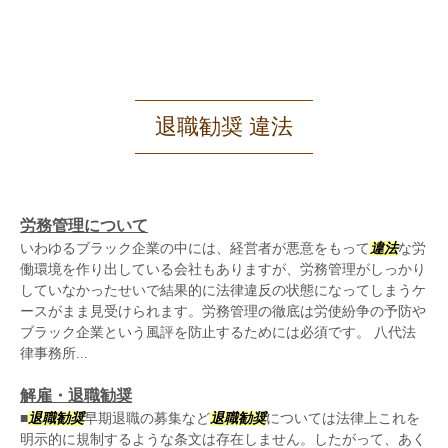
退職勧奨 違法
労務管理について
いわゆるブラック企業の中には、経営者が悪意をもって
違法
な労
働環境を作り出している会社もありますが、労務管理がしっかり
していなかったせいで結果的に法律違反の状態になってしまうケ
ースがまま見受けられます。労務管理の徹底は労使紛争の予防や
ブラック企業という風評を防止するためには必須です。 八代法
律事務所...
解雇・退職勧奨
■
退職勧奨
早期退職の募集など
退職勧奨
については法律上これを
明示的に規制するような条文は存在しません。したがって、あく