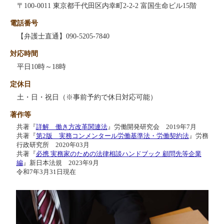
〒100-0011 東京都千代田区内幸町2-2-2 富国生命ビル15階
電話番号
【弁護士直通】090-5205-7840
対応時間
平日10時～18時
定休日
土・日・祝日（※事前予約で休日対応可能）
著作等
共著『
詳解 働き方改革関連法
』労働開発研究会 2019年7月
共著『
第2版 実務コンメンタール労働基準法・労働契約法
』労務
行政研究所 2020年03月
共著『
必携 実務家のための法律相談ハンドブック 顧問先等企業
編
』新日本法規 2023年9月
令和7年3月31日現在