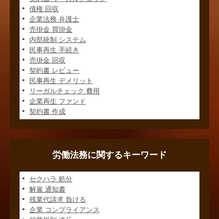
債権 回収
企業法務 弁護士
売掛金 買掛金
内部統制 システム
民事再生 手続き
売掛金 回収
契約書 レビュー
民事再生 デメリット
リーガルチェック 費用
企業再生 ファンド
契約書 作成
労働法務に関するキーワード
セクハラ 処分
解雇 通知書
残業代請求 負ける
企業 コンプライアンス