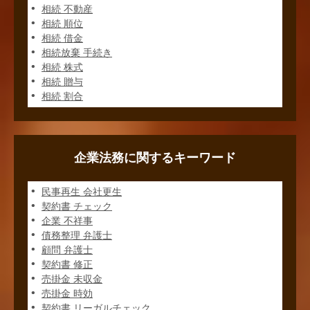
相続 不動産
相続 順位
相続 借金
相続放棄 手続き
相続 株式
相続 贈与
相続 割合
企業法務に関するキーワード
民事再生 会社更生
契約書 チェック
企業 不祥事
債務整理 弁護士
顧問 弁護士
契約書 修正
売掛金 未収金
売掛金 時効
契約書 リーガルチェック