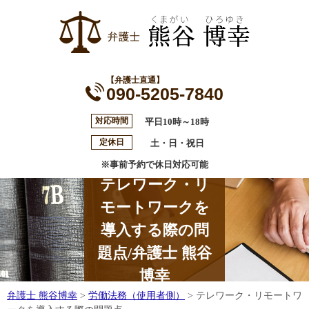
【弁護士直通】
090-5205-7840
対応時間
平日10時～18時
定休日
土・日・祝日
※事前予約で休日対応可能
テレワーク・リ
モートワークを
導入する際の問
題点/弁護士 熊谷
博幸
弁護士 熊谷博幸
>
労働法務（使用者側）
>
テレワーク・リモートワ