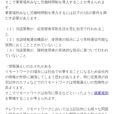
そこで事業場外みなし労働時間制を導入することが考えられま
す。
事業場外みなし労働時間制を導入するには以下の3点の要件を満
たす必要があります。
（１）当該業務が、起居寝食等私生活を営む自宅で行われるこ
と。
（２）当該情報通信機器が、使用者の指示により常時通信可能な
状態におくこととされていないこと
（３）当該業務が、随時使用者の具体的な指示に基づいて行われ
ていないこと
・情報漏えいのおそれがある
リモートワークの場合には社会で仕事することになるため会社内
の情報が外部に漏洩してしまう恐れがあります。特に従業員の自
宅以外のカフェなどでのリモートワークは情報漏えいの危険性が
高まります。
そこでリモートワークは自宅に限るなどといったように
就業規則
を整備することが考えられます。
テレワーク、リモートワークにおいては上記以外にも様々な問題