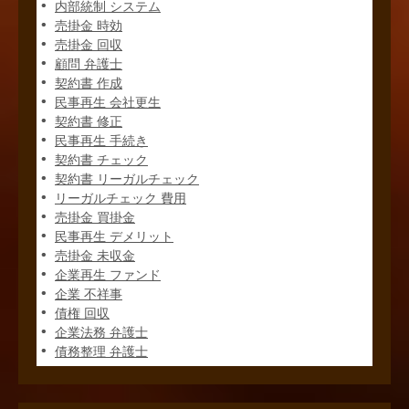
内部統制 システム
売掛金 時効
売掛金 回収
顧問 弁護士
契約書 作成
民事再生 会社更生
契約書 修正
民事再生 手続き
契約書 チェック
契約書 リーガルチェック
リーガルチェック 費用
売掛金 買掛金
民事再生 デメリット
売掛金 未収金
企業再生 ファンド
企業 不祥事
債権 回収
企業法務 弁護士
債務整理 弁護士