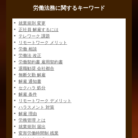
労働法務に関するキーワード
就業規則 変更
正社員 解雇するには
テレワーク 課題
リモートワーク メリット
労働 相談
労働法 改正
労働契約書 雇用契約書
退職勧奨 会社都合
無断欠勤 解雇
解雇 通知書
セクハラ 処分
解雇 条件
リモートワーク デメリット
ハラスメント 対策
解雇 理由
労務管理 とは
就業規則 届出
変形労働時間制 残業