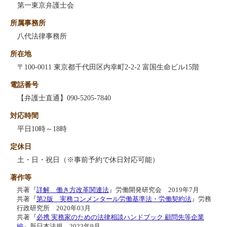
第一東京弁護士会
所属事務所
八代法律事務所
所在地
〒100-0011 東京都千代田区内幸町2-2-2 富国生命ビル15階
電話番号
【弁護士直通】090-5205-7840
対応時間
平日10時～18時
定休日
土・日・祝日（※事前予約で休日対応可能）
著作等
共著『
詳解 働き方改革関連法
』労働開発研究会 2019年7月
共著『
第2版 実務コンメンタール労働基準法・労働契約法
』労務
行政研究所 2020年03月
共著『
必携 実務家のための法律相談ハンドブック 顧問先等企業
編
』新日本法規 2023年9月