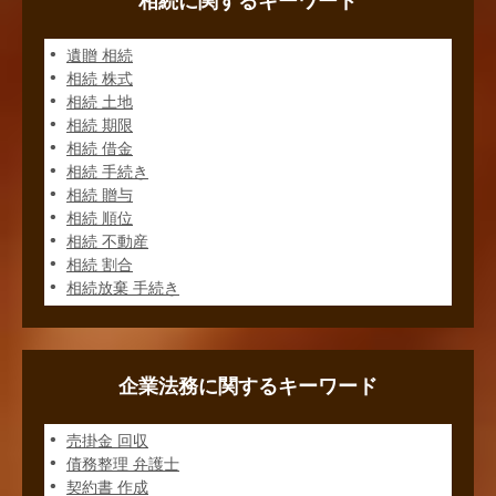
相続に関するキーワード
遺贈 相続
相続 株式
相続 土地
相続 期限
相続 借金
相続 手続き
相続 贈与
相続 順位
相続 不動産
相続 割合
相続放棄 手続き
企業法務に関するキーワード
売掛金 回収
債務整理 弁護士
契約書 作成