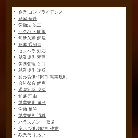
企業 コンプライアンス
解雇 条件
労働法 改正
セクハラ 問題
無断欠勤 解雇
解雇 通知書
セクハラ 対応
就業規則 変更
労務管理 とは
就業規則 違反
変形労働時間制 就業規則
会社都合 解雇
退職勧奨 違法
解雇 理由
就業規則 届出
労働 相談
就業規則 退職
ハラスメント 職場
変形労働時間制 残業
残業代 未払い