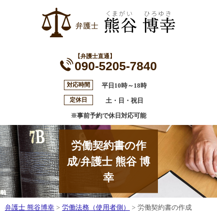
【弁護士直通】
090-5205-7840
対応時間
平日10時～18時
定休日
土・日・祝日
※事前予約で休日対応可能
労働契約書の作
成/弁護士 熊谷 博
幸
弁護士 熊谷博幸
>
労働法務（使用者側）
>
労働契約書の作成