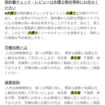
契約書チェック・レビューは弁護士熊谷博幸にお任せく
ださい
⬛︎
弁護士
が契約書をチェックするメリット
弁護士
は法律のプロで
あり、また紛争のプロなので、契約書から法的な問題やトラブル
になる危険が高い条項を発見することができます。加えて、第三
者の視点から客観的に契約の是非を検討することも期待できま
す。このように
弁護士
にリーガルチェックを依頼すると、契約上
の危険を予め発見しやすく...
労働法務とは
八代法律事務所は、様々な問題に対し、豊富な経験と知識を元
に解決を目指して尽力いたします。埼玉県、
東京都
、千葉県、神
奈川県、茨城県にお住まいのお客様のご相談に広くお応えいたし
ております。労働法務にお困りの方は、当職までお気軽にご相談
ください。
就業規則
八代法律事務所は、様々な問題に対し、豊富な経験と知識を元
に解決を目指して尽力いたします。埼玉県、
東京都
、千葉県、神
奈川県、茨城県にお住まいのお客様のご相談に広くお応えいたし
ております。労働法務にお困りの方は、当職までお気軽にご相談