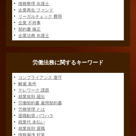
債務整理 弁護士
企業再生 ファンド
リーガルチェック 費用
企業 不祥事
契約書 修正
企業法務 弁護士
労働法務に関するキーワード
コンプライアンス 遵守
解雇 条件
テレワーク 課題
就業規則 届出
労働契約書 雇用契約書
労務管理 とは
退職勧奨 パワハラ
残業代 未払い
就業規則 退職
情報漏洩 対策