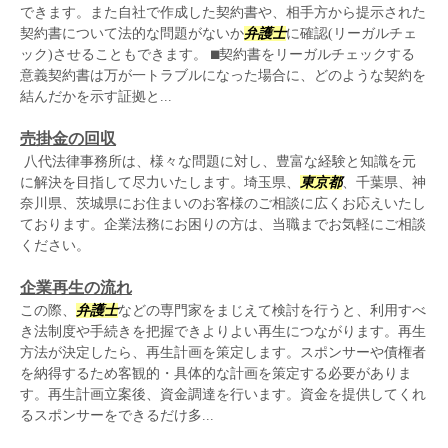
できます。また自社で作成した契約書や、相手方から提示された
契約書について法的な問題がないか
弁護士
に確認(リーガルチェ
ック)させることもできます。 ⬛︎契約書をリーガルチェックする
意義契約書は万が一トラブルになった場合に、どのような契約を
結んだかを示す証拠と...
売掛金の回収
八代法律事務所は、様々な問題に対し、豊富な経験と知識を元
に解決を目指して尽力いたします。埼玉県、
東京都
、千葉県、神
奈川県、茨城県にお住まいのお客様のご相談に広くお応えいたし
ております。企業法務にお困りの方は、当職までお気軽にご相談
ください。
企業再生の流れ
この際、
弁護士
などの専門家をまじえて検討を行うと、利用すべ
き法制度や手続きを把握できよりよい再生につながります。再生
方法が決定したら、再生計画を策定します。スポンサーや債権者
を納得するため客観的・具体的な計画を策定する必要がありま
す。再生計画立案後、資金調達を行います。資金を提供してくれ
るスポンサーをできるだけ多...