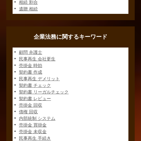
相続 割合
遺贈 相続
企業法務に関するキーワード
顧問 弁護士
民事再生 会社更生
売掛金 時効
契約書 作成
民事再生 デメリット
契約書 チェック
契約書 リーガルチェック
契約書 レビュー
売掛金 回収
債権 回収
内部統制 システム
売掛金 買掛金
売掛金 未収金
民事再生 手続き