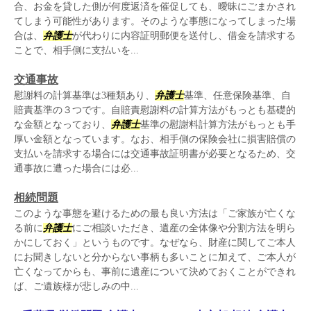
合、お金を貸した側が何度返済を催促しても、曖昧にごまかされ
てしまう可能性があります。そのような事態になってしまった場
合は、
弁護士
が代わりに内容証明郵便を送付し、借金を請求する
ことで、相手側に支払いを...
交通事故
慰謝料の計算基準は3種類あり、
弁護士
基準、任意保険基準、自
賠責基準の３つです。自賠責慰謝料の計算方法がもっとも基礎的
な金額となっており、
弁護士
基準の慰謝料計算方法がもっとも手
厚い金額となっています。なお、相手側の保険会社に損害賠償の
支払いを請求する場合には交通事故証明書が必要となるため、交
通事故に遭った場合には必...
相続問題
このような事態を避けるための最も良い方法は「ご家族が亡くな
る前に
弁護士
にご相談いただき、遺産の全体像や分割方法を明ら
かにしておく」というものです。なぜなら、財産に関してご本人
にお聞きしないと分からない事柄も多いことに加えて、ご本人が
亡くなってからも、事前に遺産について決めておくことができれ
ば、ご遺族様が悲しみの中...