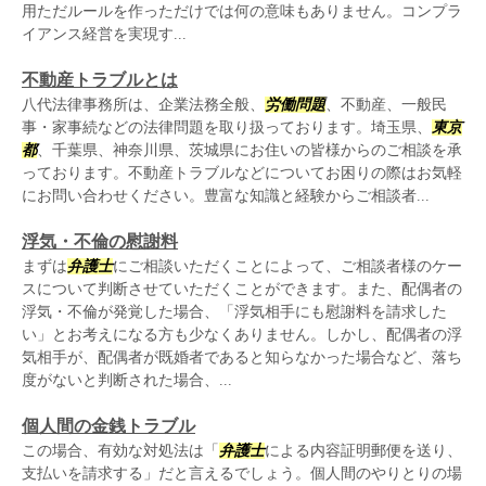
用ただルールを作っただけでは何の意味もありません。コンプラ
イアンス経営を実現す...
不動産トラブルとは
八代法律事務所は、企業法務全般、
労働問題
、不動産、一般民
事・家事続などの法律問題を取り扱っております。埼玉県、
東京
都
、千葉県、神奈川県、茨城県にお住いの皆様からのご相談を承
っております。不動産トラブルなどについてお困りの際はお気軽
にお問い合わせください。豊富な知識と経験からご相談者...
浮気・不倫の慰謝料
まずは
弁護士
にご相談いただくことによって、ご相談者様のケー
スについて判断させていただくことができます。また、配偶者の
浮気・不倫が発覚した場合、「浮気相手にも慰謝料を請求した
い」とお考えになる方も少なくありません。しかし、配偶者の浮
気相手が、配偶者が既婚者であると知らなかった場合など、落ち
度がないと判断された場合、...
個人間の金銭トラブル
この場合、有効な対処法は「
弁護士
による内容証明郵便を送り、
支払いを請求する」だと言えるでしょう。個人間のやりとりの場