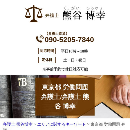
【弁護士直通】
090-5205-7840
対応時間
平日10時～18時
定休日
土・日・祝日
※事前予約で休日対応可能
東京都 労働問題
弁護士/弁護士 熊
谷 博幸
弁護士 熊谷博幸
>
エリアに関するキーワード
>
東京都 労働問題 弁