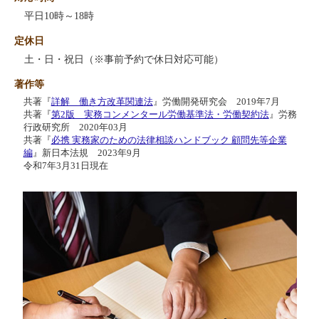
平日10時～18時
定休日
土・日・祝日（※事前予約で休日対応可能）
著作等
共著『
詳解 働き方改革関連法
』労働開発研究会 2019年7月
共著『
第2版 実務コンメンタール労働基準法・労働契約法
』労務
行政研究所 2020年03月
共著『
必携 実務家のための法律相談ハンドブック 顧問先等企業
編
』新日本法規 2023年9月
令和7年3月31日現在